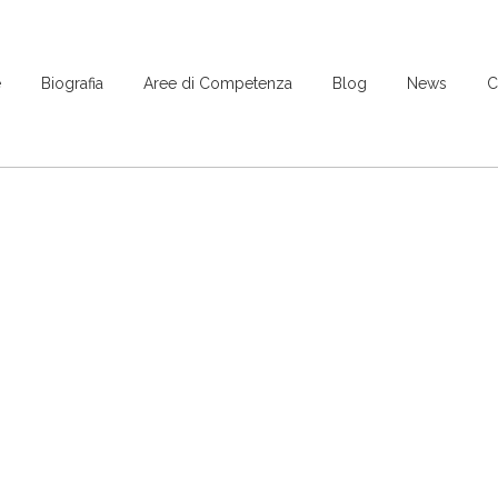
e
Biografia
Aree di Competenza
Blog
News
C