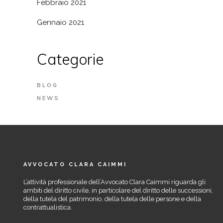
Febbraio 2021
Gennaio 2021
Categorie
BLOG
NEWS
AVVOCATO CLARA CAIMMI
L’attività professionale dell’Avvocato Clara Caimmi riguarda gli
ambiti del diritto civile, in particolare del diritto delle successioni,
della tutela del patrimonio, della tutela delle persone e della
contrattualistica.