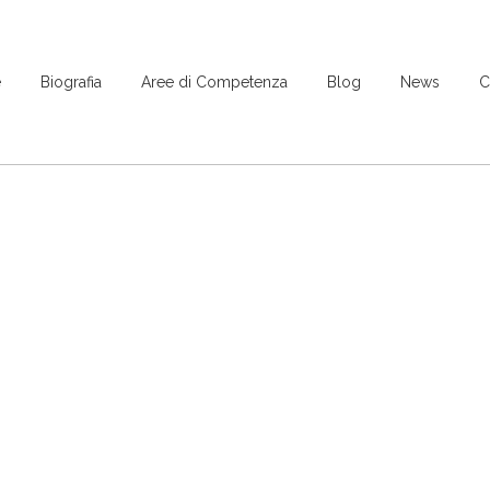
e
Biografia
Aree di Competenza
Blog
News
C