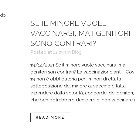
SE IL MINORE VUOLE
VACCINARSI, MA I GENITORI
SONO CONTRARI?
Posted at 12:03h
in
Blog
19/12/2021 Se il minore vuole vaccinarsi, ma i
genitori son contrari? La vaccinazione anti - Cov
19 non è obbligatoria per i minori di età: la
sottoposizione del minore al vaccino è fatta
dipendere dalla volontà, concorde, dei genitori,
che ben potrebbero decidere di non vaccinare i..
READ MORE