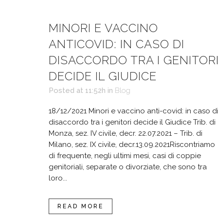
MINORI E VACCINO
ANTICOVID: IN CASO DI
DISACCORDO TRA I GENITOR
DECIDE IL GIUDICE
Posted at 11:52h
in
Blog
18/12/2021 Minori e vaccino anti-covid: in caso d
disaccordo tra i genitori decide il Giudice Trib. di
Monza, sez. IV civile, decr. 22.07.2021 – Trib. di
Milano, sez. IX civile, decr.13.09.2021Riscontriamo
di frequente, negli ultimi mesi, casi di coppie
genitoriali, separate o divorziate, che sono tra
loro...
READ MORE