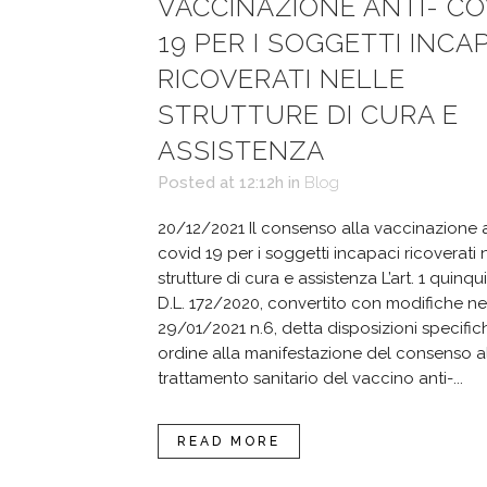
VACCINAZIONE ANTI- CO
19 PER I SOGGETTI INCA
RICOVERATI NELLE
STRUTTURE DI CURA E
ASSISTENZA
Posted at 12:12h
in
Blog
20/12/2021 Il consenso alla vaccinazione a
covid 19 per i soggetti incapaci ricoverati 
strutture di cura e assistenza L’art. 1 quinqu
D.L. 172/2020, convertito con modifiche nel
29/01/2021 n.6, detta disposizioni specific
ordine alla manifestazione del consenso a
trattamento sanitario del vaccino anti-...
READ MORE