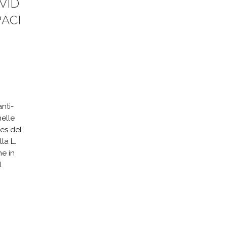
VID
PACI
nti-
nelle
ies del
la L.
he in
l